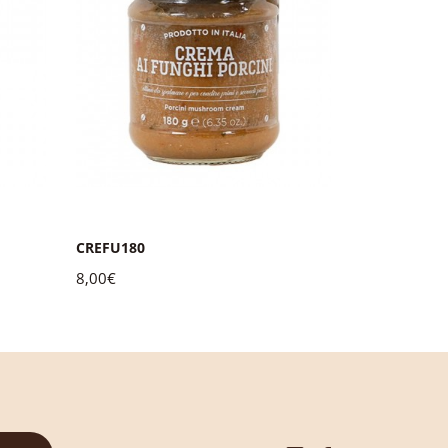
Sugo del Bos
CREFU180
180g
8,00€
7,00€