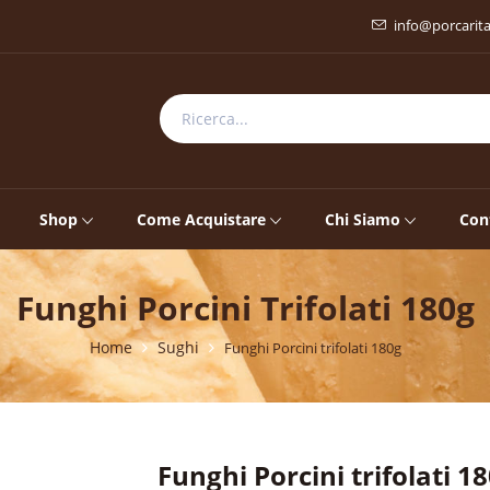
info@porcarit
Shop
Come Acquistare
Chi Siamo
Con
Funghi Porcini Trifolati 180g
Home
Sughi
Funghi Porcini trifolati 180g
Funghi Porcini trifolati 1