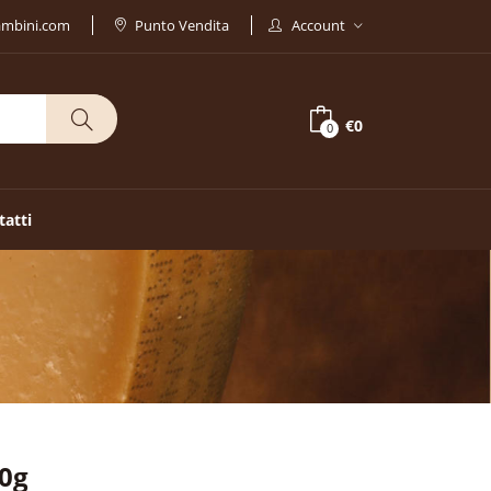
ambini.com
Punto Vendita
Account
€0
0
tatti
80g