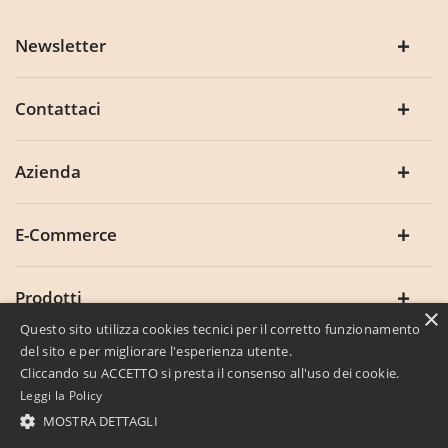
Newsletter
Contattaci
Azienda
E-Commerce
Prodotti
×
Questo sito utilizza cookies tecnici per il corretto funzionamento
del sito e per migliorare l'esperienza utente.
Cliccando su ACCETTO si presta il consenso all'uso dei cookie.
Leggi la Policy
© 2008/2026
MOSTRA DETTAGLI
Porcari & Tambini
- Tutti i diritti riservati - P.IVA
02974400349 -
Privacy
-
Cookie