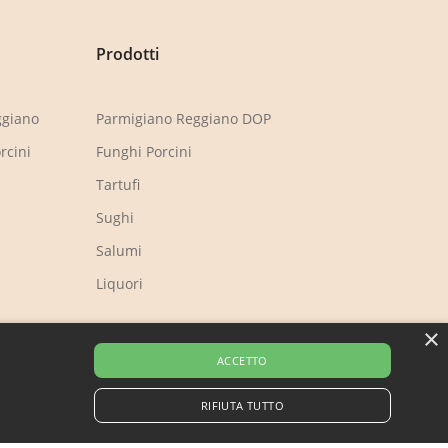
Prodotti
ggiano
Parmigiano Reggiano DOP
rcini
Funghi Porcini
Tartufi
Sughi
Salumi
Liquori
×
ACCETTO
RIFIUTA TUTTO