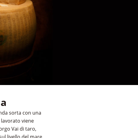
ma
enda sorta con una
e lavorato viene
rgo Vai di taro,
ul livello del mare