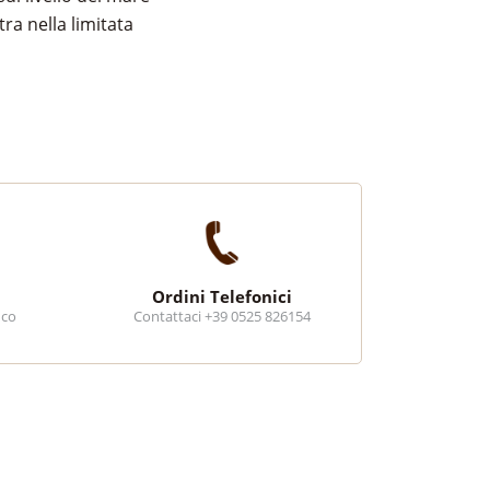
ra nella limitata
Ordini Telefonici
ico
Contattaci +39 0525 826154