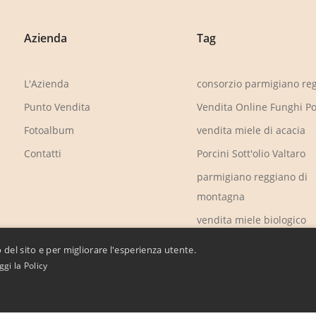
Azienda
Tag
L'Azienda
consorzio parmigiano re
Punto Vendita
Vendita Online Funghi Po
Fotoalbum
vendita miele di acacia
Contatti
Porcini Sott'olio Valtaro
parmigiano reggiano di
montagna
vendita miele biologico
cibus
 del sito e per migliorare l'esperienza utente.
ggi la Policy