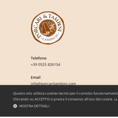
Telefono
+39 0525 826154
Email
info@porcaritambini.com
Questo sito utilizza cookies tecnici per il corretto funzionamento
Cliccando su ACCETTO si presta il consenso all'uso dei cookie.
Le
MOSTRA DETTAGLI
STRETTAMENTE NECESSARI E STATISTICHE