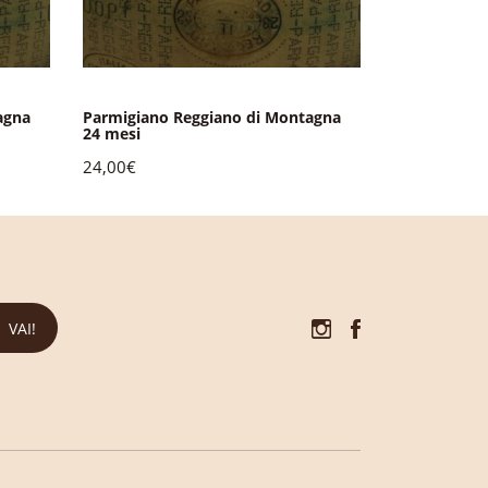
agna
Parmigiano Reggiano di Montagna
Parmigiano 
24 mesi
36 mesi 1/2 
24,00€
13,00€
VAI!