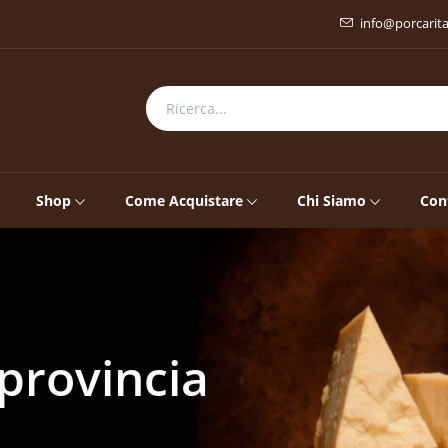
info@porcarit
Shop
Come Acquistare
Chi Siamo
Con
 provincia