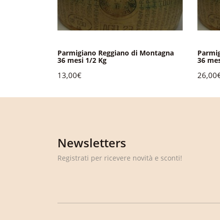
i Montagna
Parmigiano Reggiano di Montagna
Parmig
36 mesi 1/2 Kg
36 mes
13,00€
26,00
Newsletters
Registrati per ricevere novità e sconti!