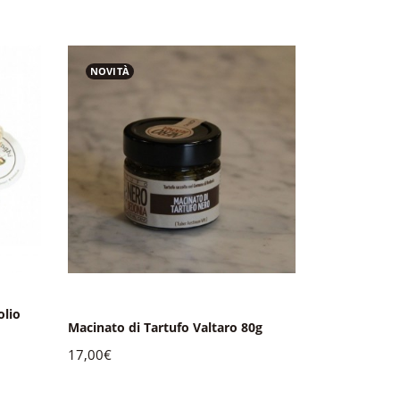
NOVITÀ
NOVITÀ
olio
Sacchetto Fu
Macinato di Tartufo Valtaro 80g
100g
17,00€
25,00€