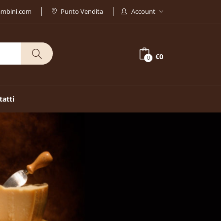
ambini.com
Punto Vendita
Account
€0
0
tatti