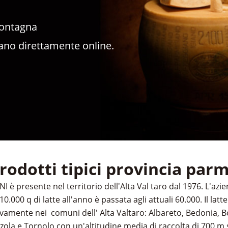
Montagna
ano direttamente online.
rodotti tipici provincia par
 è presente nel territorio dell'Alta Val taro dal 1976. L'azi
10.000 q di latte all'anno è passata agli attuali 60.000. Il latt
ivamente nei comuni dell' Alta Valtaro: Albareto, Bedonia, Bo
a e Tornolo con un'altitudine media di raccolta di 700 m s