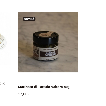
NOVITÀ
NOVITÀ
olio
Sacchetto Fu
Macinato di Tartufo Valtaro 80g
100g
17,00€
25,00€