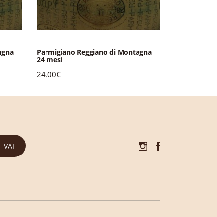
agna
Parmigiano Reggiano di Montagna
Parmigiano 
24 mesi
36 mesi 1/2 
24,00€
13,00€
VAI!