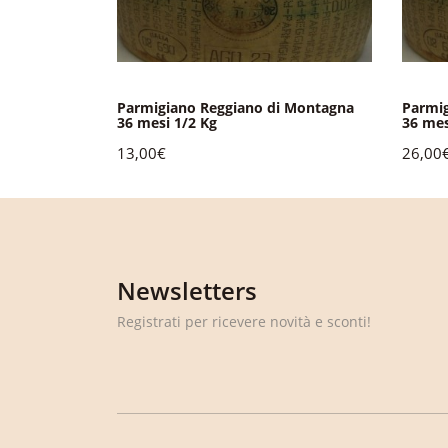
i Montagna
Parmigiano Reggiano di Montagna
Parmig
36 mesi 1/2 Kg
36 mes
13,00€
26,00
Newsletters
Registrati per ricevere novità e sconti!