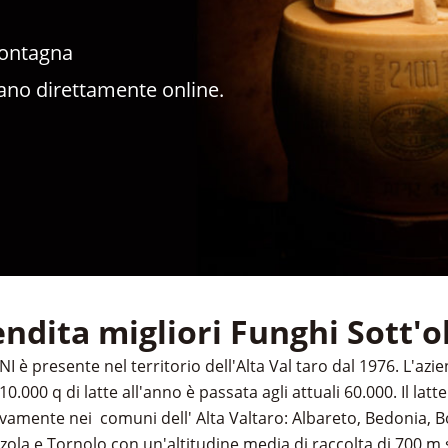
Montagna
ano direttamente online.
ndita migliori Funghi Sott'o
 è presente nel territorio dell'Alta Val taro dal 1976. L'azi
10.000 q di latte all'anno è passata agli attuali 60.000. Il latt
ivamente nei comuni dell' Alta Valtaro: Albareto, Bedonia, Bo
a e Tornolo con un'altitudine media di raccolta di 700 m s