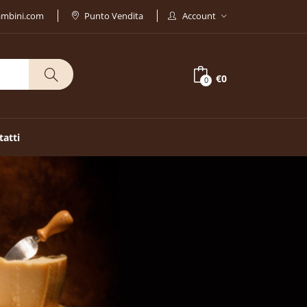
ambini.com
Punto Vendita
Account
€0
0
tatti