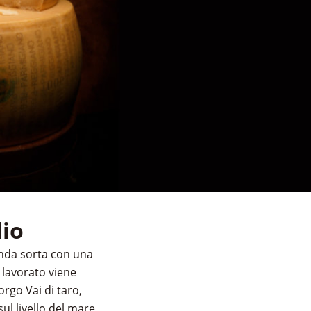
lio
enda sorta con una
e lavorato viene
rgo Vai di taro,
ul livello del mare