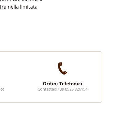
ra nella limitata
Ordini Telefonici
ico
Contattaci +39 0525 826154