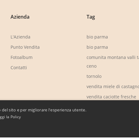
Azienda
Tag
L'Azienda
bio parma
Punto Vendita
bio parma
Fotoalbum
comunita montana valli t
ceno
Contatti
tornolo
vendita miele di castagn
vendita caciotte fresche
parmigiano reggiano do
 del sito e per migliorare l'esperienza utente.
ggi la Policy