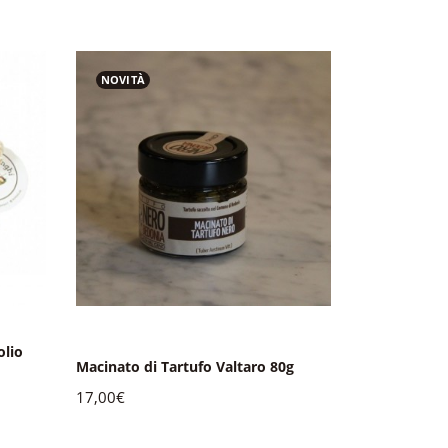
NOVITÀ
NOVITÀ
olio
Sacchetto Fu
Macinato di Tartufo Valtaro 80g
100g
17,00€
25,00€