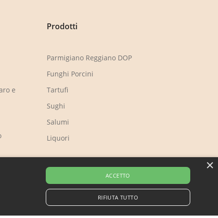
Prodotti
Parmigiano Reggiano DOP
Funghi Porcini
aro e
Tartufi
Sughi
Salumi
o
Liquori
×
p
ACCETTO
RIFIUTA TUTTO