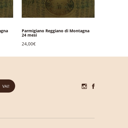
agna
Parmigiano Reggiano di Montagna
Parmigiano 
24 mesi
36 mesi 1/2 
24,00€
13,00€
VAI!