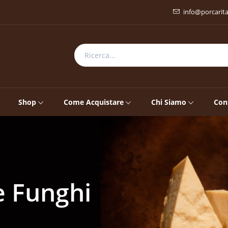
info@porcarit
Shop
Come Acquistare
Chi Siamo
Con
e Funghi