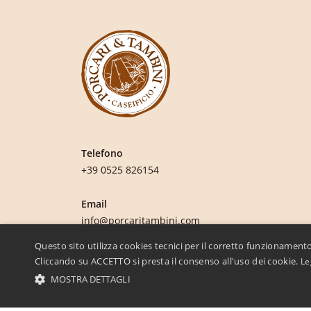
Telefono
+39 0525 826154
Email
info@porcaritambini.com
Questo sito utilizza cookies tecnici per il corretto funzionamento
Cliccando su ACCETTO si presta il consenso all'uso dei cookie.
Le
MOSTRA DETTAGLI
STRETTAMENTE NECESSARI E STATISTICHE