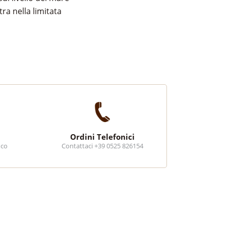
ra nella limitata
Ordini Telefonici
ico
Contattaci +39 0525 826154