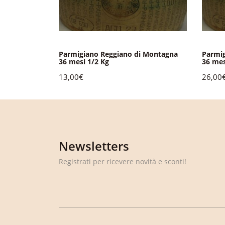
i Montagna
Parmigiano Reggiano di Montagna
Parmig
36 mesi 1/2 Kg
36 mes
13,00€
26,00
Newsletters
Registrati per ricevere novità e sconti!