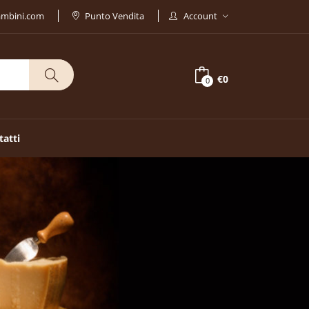
ambini.com
Punto Vendita
Account
€0
0
tatti