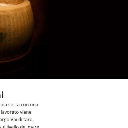
i
enda sorta con una
e lavorato viene
rgo Vai di taro,
ul livello del mare