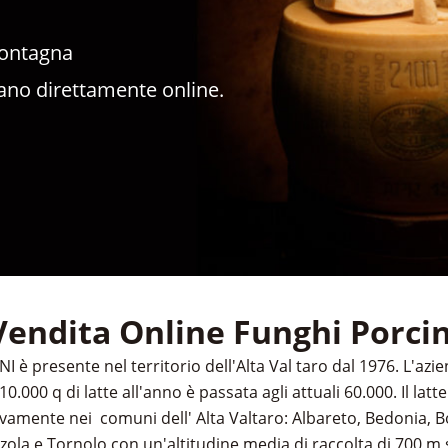
Montagna
ano direttamente online.
Vendita Online Funghi Porcin
 è presente nel territorio dell'Alta Val taro dal 1976. L'azi
10.000 q di latte all'anno è passata agli attuali 60.000. Il latt
ivamente nei comuni dell' Alta Valtaro: Albareto, Bedonia, Bo
a e Tornolo con un'altitudine media di raccolta di 700 m s