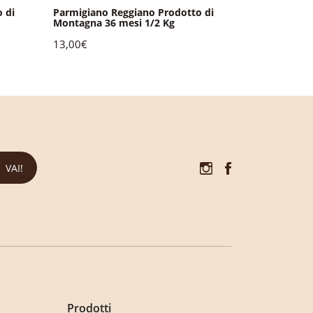
 di
Parmigiano Reggiano Prodotto di
Parmigiano 
Montagna 36 mesi 1/2 Kg
Montagna 2
13,00€
24,00€
VAI!
Prodotti