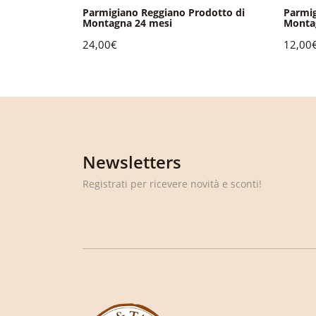
odotto di
Parmigiano Reggiano Prodotto di
Parmig
g
Montagna 24 mesi
Montag
24,00€
12,00
Newsletters
Registrati per ricevere novità e sconti!