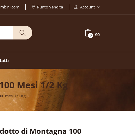
ambini.com
Punto Vendita
Account
€0
0
tatti
100 Mesi 1/2 Kg
00 mesi 1/2 Kg
dotto di Montagna 100