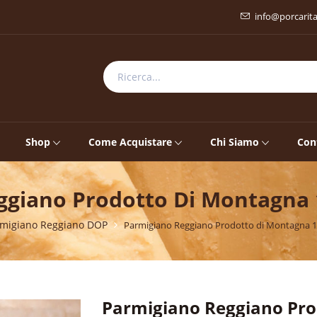
info@porcarit
Shop
Come Acquistare
Chi Siamo
Con
giano Prodotto Di Montagna 
migiano Reggiano DOP
Parmigiano Reggiano Prodotto di Montagna 1
Parmigiano Reggiano Pro